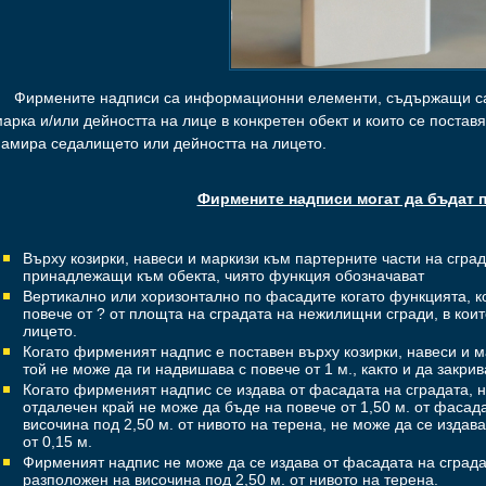
Фирмените надписи са информационни елементи, съдържащи сам
арка и/или дейността на лице в конкретен обект и които се поставя
намира седалището или дейността на лицето.
Фирмените надписи могат да бъдат 
Върху козирки, навеси и маркизи към партерните части на сгра
принадлежащи към обекта, чиято функция обозначават
Вертикално или хоризонтално по фасадите когато функцията, к
повече от ? от площта на сградата на нежилищни сгради, в кои
лицето.
Когато фирменият надпис е поставен върху козирки, навеси и 
той не може да ги надвишава с повече от 1 м., както и да закри
Когато фирменият надпис се издава от фасадата на сградата, на
отдалечен край не може да бъде на повече от 1,50 м. от фасада
височина под 2,50 м. от нивото на терена, не може да се издав
от 0,15 м.
Фирменият надпис не може да се издава от фасадата на сградата
разположен на височина под 2,50 м. от нивото на терена.