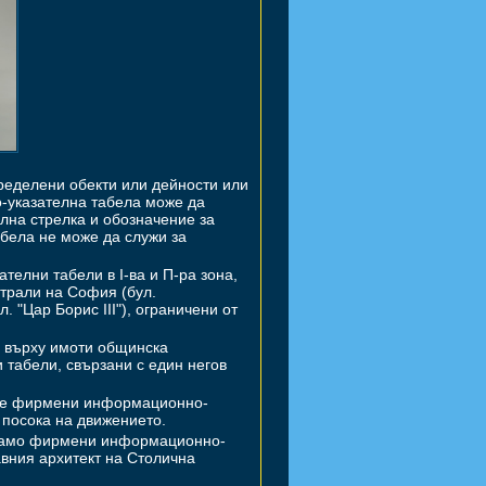
еделени обекти или дейности или
-указателна табела може да
лна стрелка и обозначение за
бела не може да служи за
елни табели в І-ва и П-ра зона,
страли на София (бул.
. "Цар Борис III"), ограничени от
и върху имоти общинска
табели, свързани с един негов
 две фирмени информационно-
а посока на движението.
т само фирмени информационно-
авния архитект на Столична