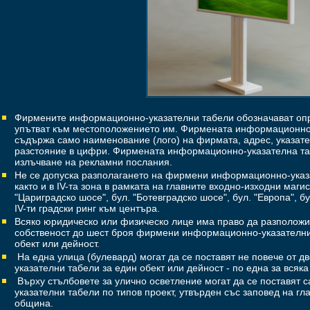
Фирмените информационно-указателни табели обозначават опр
упътват към местоположението им. Фирмената информационно
съдържа само наименование (лого) на фирмата, адрес, указате
разстояние в цифри. Фирмената информационно-указателна та
излъчване на рекламни послания.
Не се допуска разполагането на фирмени информационно-указат
както и в ІV-та зона в рамката на главните входно-изходни маги
"Цариградско шосе", бул. "Ботевградско шосе", бул. "Европа", бул
ІV-ти градски ринг към центъра.
Всяко юридическо или физическо лице има право да разполож
собственост до шест броя фирмени информационно-указателни 
обект или дейност.
На една улица (булевард) могат да се поставят не повече от
указателни табели за един обект или дейност - по една за вся­к
Върху стълбовете за улично осветление могат да се поставя
указателни табели по типов проект, утвърден със заповед на гл
община.