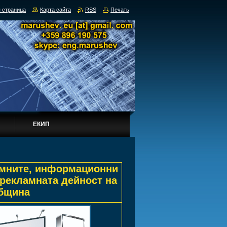
 страница
Карта сайта
RSS
Печать
ЕКИП
ламните, информационни
рекламната дейност на
община