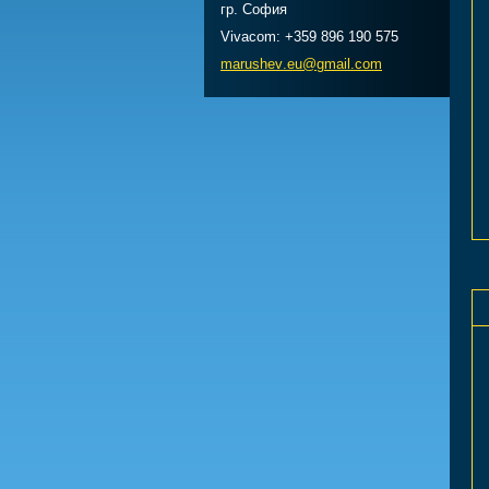
гр. София
Vivacom: +359 896 190 575
marushev
.eu@gmai
l.com