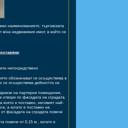
о наименованието, търговската
т в/на недвижимия имот, в който се
поставяни
:
дите непосредствено
оято обозначават се осъществява в
то се осъществява дейността на
маркизи на партерни помещения,
ва отвори по фасадата на сградата.
 която е поставен, неговият най-
та, а когато е поставен на
а от фасадата на сградата повече
 повече от 0,15 м., когато е