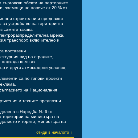
м търговски обекти на партерните
и, заемащи не повече от 20 % от
еменни строителни и предпазни
на за устройство на територията
 в самите такива
 електроразпределителна мрежа,
кия транспорт, включително и
 са поставени
ектурния вид на сградите,
а подхода към тях
тър и други атмосферни условия,
елементи са по типови проекти
реклама.
з съгласието на Националния
оръжения и техните предпазни
ределена с Наредба № 6 от
те територии на министъра на
еделието и горите, министъра на
отиди в началото ↑