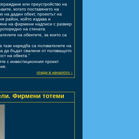
зграждане или преустройство на
учаите, когато поставянето на
о на даден обект, проектът на
я район, който издава и
вяне на фирмени надписи с размер
 успоредно на стената.
телите на обектите, за които са
 тази наредба са ползвателите на
ва да бъдат свалени от ползващото
ст на обекта."
ите с инвестиционния проект
ия.
отиди в началото ↑
ли. Фирмени тотеми