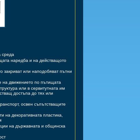
а среда
ящата наредба и на действащото
то закриват или наподобяват пътни
не на движението по пътищата
труктура или в сервитутната им
стващ достъпа до тях или
 транспорт, освен съпътстващите
ти на декоративната пластика,
м
туции на държавната и общинска
ост