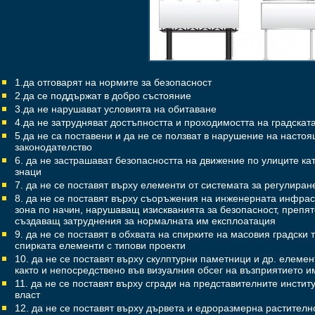
1.да отговарят на нормите за безопасност
2.да се поддържат в добро състояние
3.да не нарушават условията на обитаване
4.да не затрудняват достъпността и проходимостта на градскат
5.да не са поставени и да не се ползват в нарушение на насто
законодателство
6. да не застрашават безопасността на движение по улиците ка
знаци
7. да не се поставят върху елементи от системата за регулира
8. да не се поставят върху съоръжения на инженерната инфрас
зона по начин, нарушаващ изискванията за безопасност, препят
създаващ затруднения за нормалната им експлоатация
9. да не се поставят в обхвата на спирките на масовия градски
спирката елементи с типови проекти
10. да не се поставят върху скулптурни паметници и др. елемен
както и непосредствено във визуалния обсег на възприятието и
11. да не се поставят върху сгради на представителните инсти
власт
12. да не се поставят върху дървета и едроразмерна растителн