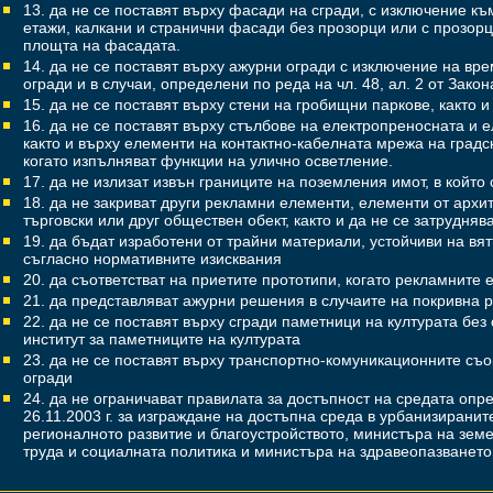
13. да не се поставят върху фасади на сгради, с изключение къ
етажи, калкани и странични фасади без прозорци или с прозорц
площта на фасадата.
14. да не се поставят върху ажурни огради с изключение на вр
огради и в случаи, определени по реда на чл. 48, ал. 2 от За­ко
15. да не се поставят върху стени на гробищни паркове, както и
16. да не се поставят върху стълбове на електропреносната и
както и върху елементи на контактно-кабелната мрежа на градс
когато изпълняват функции на улично осветление.
17. да не излизат извън границите на поземления имот, в който
18. да не закриват други рекламни елементи, елементи от архит
търговски или друг обществен обект, както и да не се затрудняв
19. да бъдат изработени от трайни материали, устойчиви на вя
съгласно нормативните изисквания
20. да съответстват на приетите прототипи, когато рекламните 
21. да представляват ажурни решения в случаите на покривна 
22. да не се поставят върху сгради паметници на културата бе
институт за паметниците на културата
23. да не се поставят върху транспортно-комуникационните съ
огради
24. да не ограничават правилата за достъпност на средата оп
26.11.2003 г. за изграждане на достъпна среда в урбанизирани
регионалното развитие и благоустройството, министъра на зем
труда и социалната политика и министъра на здравеопазването