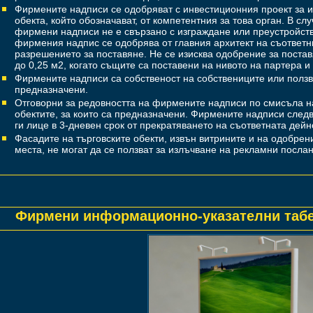
Фирмените надписи се одобряват с инвестиционния проект за и
обекта, който обозначават, от компетентния за това орган. В сл
фирмени надписи не е свързано с изг­раждане или преустройств
фирмения надпис се одобрява от главния архитект на съответни
разрешението за поставяне. Не се изисква одобрение за поста
до 0,25 м2, когато същите са поставени на нивото на партера и
Фирмените надписи са собственост на собствениците или ползва
предназначени.
Отговорни за редовността на фирмените надписи по смисъла на
обектите, за които са предназначени. Фирмените надписи след
ги лице в 3-дневен срок от прекратяването на съответната дейно
Фасадите на търговските обекти, извън витрините и на одобрен
места, не могат да се ползват за излъчване на рекламни послан
Фирмени информационно-указателни табе