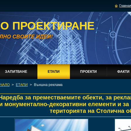
Главная
О ПРОЕКТИРАНЕ
ЗАПИТВАНЕ
ЕТАПИ
ПРОЕКТИ
ФАКТИ
АЧАЛО
>
ЕТАПИ
>
Външна реклама
Наредба за преместваемите обекти, за рек
и монументално-декоративни елементи и за 
територията на Столична 